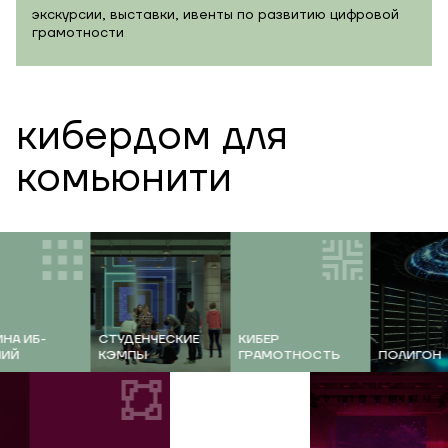
экскурсии, выставки, ивенты по развитию цифровой
грамотности
кибердом для
комьюнити
ИБ-
СТУДЕНЧЕСКИЕ
КИБЕР
КЭМПЫ
ГРАМОТНОСТЬ
ПОЛИГОН