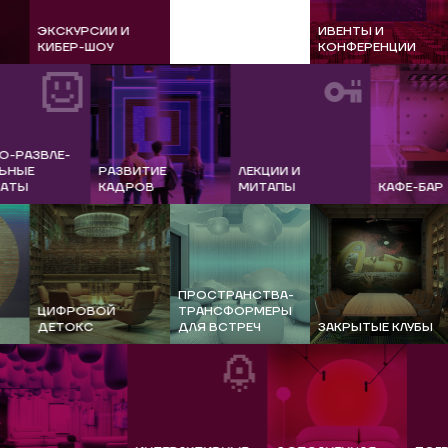
ЭКСКУРСИИ И
ИВЕНТЫ И
КИБЕР-ШОУ
ИБ-ЭКСПЕРТИЗА
КОНФЕРЕНЦИИ
АЗВЛЕ-
Е
РАЗВИТИЕ
ЛЕКЦИИ И
КАДРОВ
МИТАПЫ
КАФЕ-БАР
ПРОСТРАНСТВА-
Я
ЦИФРОВОЙ
ТРАНСФОРМЕРЫ
ДЕТОКС
ДЛЯ ВСТРЕЧ
ЗАКРЫТЫЕ КЛУ