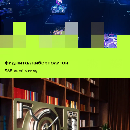
фиджитал киберполигон
365 дней в году