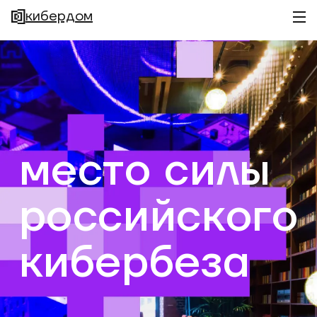
кибердом
место силы
российского
кибербеза